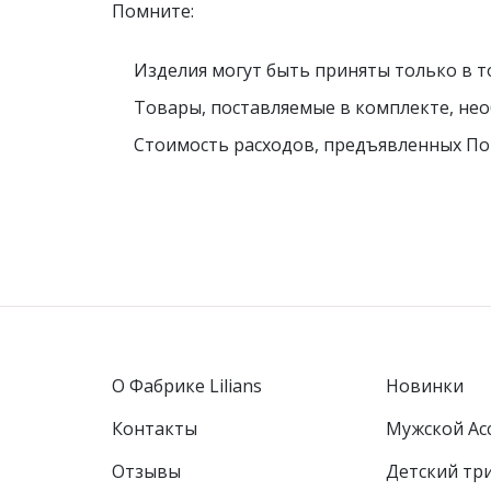
Помните:
повседневные
мо
Изделия могут быть приняты только в т
Товары, поставляемые в комплекте, не
Стоимость расходов, предъявленных По
Фуфайки женские
Бр
Юбки
Брюки
Шорты
Лосины
О Фабрике Lilians
Новинки
Контакты
Мужской Ас
Отзывы
Детcкий тр