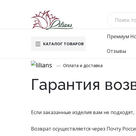
Премиум
Н
КАТАЛОГ ТОВАРОВ
Отзывы
Новинки
Му
Оплата и доставка
Вафельн
Гарантия воз
Махровы
Велюро
Комплек
Брюки
Если заказанные изделия вам не подходят,
Футбол
Водолаз
Возврат осуществляется через Почту Росси
Мужско