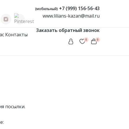
+7 (999) 156-56-43
(мобильный)
www.lilians-kazan@mail.ru
Заказать обратный звонок
ас
Контакты
0
0
Женская одежда
Туники
Мусульманские комплекты
Мусульманские платья
Платья
Сарафаны
ия посылки.
е: