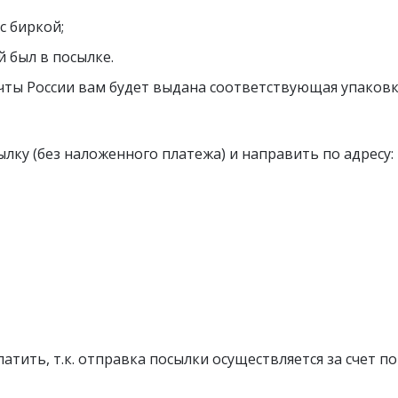
 толстовки
с биркой;
Мужские
 был в посылке.
очты России вам будет выдана соответствующая упаковк
машняя одежда
Женские спортивн
костюмы
лку (без наложенного платежа) и направить по адресу:
сорочки
сорочки с 54 по 68 размер
ты женские домашние
сорочки -для кормящих и
нных
ты для кормящих и
нных
тить, т.к. отправка посылки осуществляется за счет по
ртка женская на
Рекомендуем