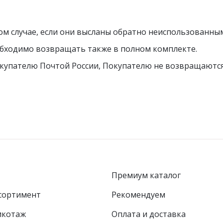
лнии
ом случае, если они высланы обратно неиспользованны
обходимо возвращать также в полном комплекте.
купателю Почтой России, Покупателю не возвращаются
юки и юбки
Джемпер на молни
/Бриджи/Леггинсы
Премиум каталог
сортимент
Рекомендуем
икотаж
Оплата и доставка