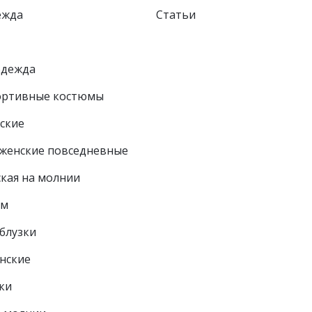
ежда
Статьи
одежда
ортивные костюмы
ские
женские повседневные
ская на молнии
ем
блузки
нские
ки