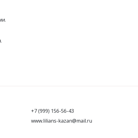
Футболки/Поло/Лонгсливы/
Водолазки
ми.
Джемпера
Топы/Майки
.
Рубашки
и
Распродажа
+7 (999) 156-56-43
www.lilians-kazan@mail.ru