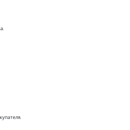
а.
ые
Жакеты женские
купателя.
Футболки и блузки