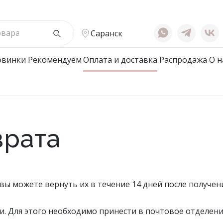
Саранск
овинки
Рекомендуем
Оплата и доставка
Распродажа
О н
жской Ассортимент
Детcкий трикотаж
ые халаты
Подростковые халаты
врата
е халаты
Халаты
вые халаты
ты мужские/пижамы
 вы можете вернуть их в течение 14 дней после получен
ки/Джемпера/Поло/
ки
и. Для этого необходимо принести в почтовое отделени
е Нижнее белье