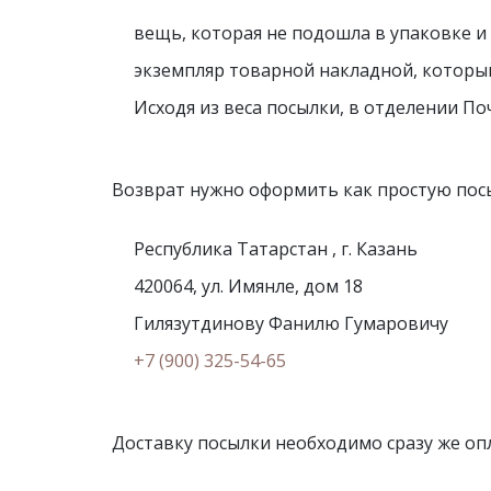
Мужские
вещь, которая не подошла в упаковке и 
Шорты 
экземпляр товарной накладной, который
Исходя из веса посылки, в отделении П
Халаты
До
Женские халаты
Пижамы
Возврат нужно оформить как простую посы
Вафельные халаты
Ночные 
Вафельные комплекты
Ночные 
Республика Татарстан , г. Казань
Велюровые халаты
Комплек
420064, ул. Имянле, дом 18
Ночные 
Махровые халаты
береме
Гилязутдинову Фанилю Гумаровичу
Халаты капитоний
Комплек
Халаты мужские
+7 (900) 325-54-65
береме
Халаты с 54 по 70 размер
Доставку посылки необходимо сразу же опла
Комплекты женские
Ку