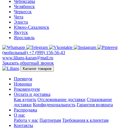
Чебоксары
Челябинск
Черкесск
Чита
Элиста
Южно-Сахалинск
Якутск
Ярославль
(мобильный)
+7 (999) 156-56-43
www.lilians-kazan@mail.ru
Заказать обратный звонок
Каталог товаров
Премиум
Новинки
Рекомендуем
Оплата и доставка
Как купить
Отслеживание доставки
Страхование
доставки
Конфиденциальность
Гарантия возврата
Распродажа
О нас
Работа у нас
Партнерам
Требования к клиентам
Контакты