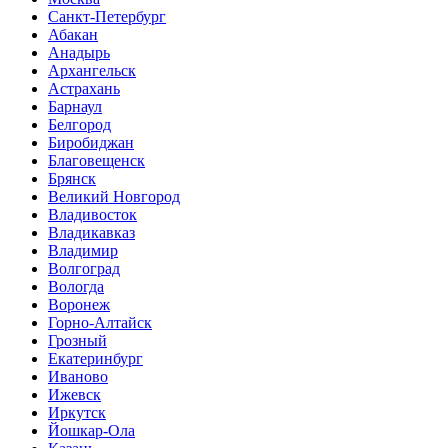
Санкт-Петербург
Абакан
Анадырь
Архангельск
Астрахань
Барнаул
Белгород
Биробиджан
Благовещенск
Брянск
Великий Новгород
Владивосток
Владикавказ
Владимир
Волгоград
Вологда
Воронеж
Горно-Алтайск
Грозный
Екатеринбург
Иваново
Ижевск
Иркутск
Йошкар-Ола