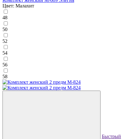
Комплект женский М-609 Элегия
Цвет: Малахит
48
50
52
54
56
58
Быстрый