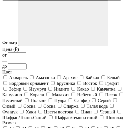
Фильтр
Цена (₽)
от
—
до
Цвет
Акварель
Амазонка
Арахис
Байкал
Белый
Бордовый орнамент
Брусника
Восток
Графит
Зефир
Изумруд
Индиго
Какао
Камчатка
Капучино
Коралл
Малахит
Небесный
Песок
Песочный
Полынь
Пудра
Сапфир
Серый
Сизый
Сосна
Сосна
Спаржа
Талая вода
Фундук
Хаки
Цветы востока
Циан
Черный
Шафран/Теино-Синий
Шафран/темно-синий
Шоколад
Размер