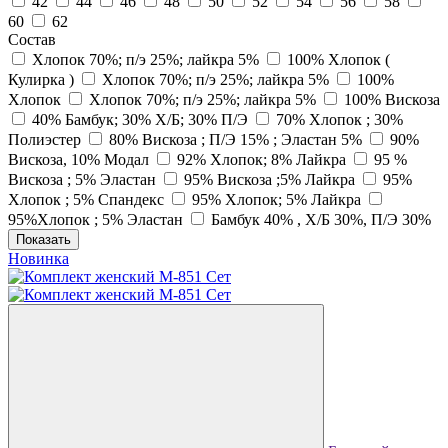
42
44
46
48
50
52
54
56
58
60
62
Состав
Хлопок 70%; п/э 25%; лайкра 5%
100% Хлопок (
Кулирка )
Хлопок 70%; п/э 25%; лайкра 5%
100%
Хлопок
Хлопок 70%; п/э 25%; лайкра 5%
100% Вискоза
40% Бамбук; 30% Х/Б; 30% П/Э
70% Хлопок ; 30%
Полиэстер
80% Вискоза ; П/Э 15% ; Эластан 5%
90%
Вискоза, 10% Модал
92% Хлопок; 8% Лайкра
95 %
Вискоза ; 5% Эластан
95% Вискоза ;5% Лайкра
95%
Хлопок ; 5% Спандекс
95% Хлопок; 5% Лайкра
95%Хлопок ; 5% Эластан
Бамбук 40% , Х/Б 30%, П/Э 30%
Показать
Новинка