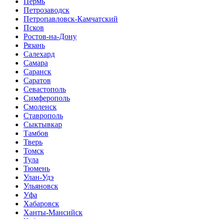
Пермь
Петрозаводск
Петропавловск-Камчатский
Псков
Ростов-на-Дону
Рязань
Салехард
Самара
Саранск
Саратов
Севастополь
Симферополь
Смоленск
Ставрополь
Сыктывкар
Тамбов
Тверь
Томск
Тула
Тюмень
Улан-Удэ
Ульяновск
Уфа
Хабаровск
Ханты-Мансийск