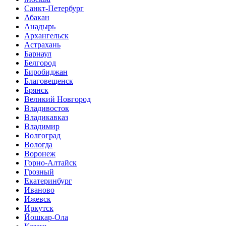
Санкт-Петербург
Абакан
Анадырь
Архангельск
Астрахань
Барнаул
Белгород
Биробиджан
Благовещенск
Брянск
Великий Новгород
Владивосток
Владикавказ
Владимир
Волгоград
Вологда
Воронеж
Горно-Алтайск
Грозный
Екатеринбург
Иваново
Ижевск
Иркутск
Йошкар-Ола