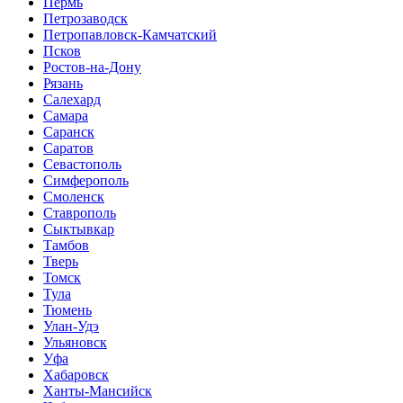
Пермь
Петрозаводск
Петропавловск-Камчатский
Псков
Ростов-на-Дону
Рязань
Салехард
Самара
Саранск
Саратов
Севастополь
Симферополь
Смоленск
Ставрополь
Сыктывкар
Тамбов
Тверь
Томск
Тула
Тюмень
Улан-Удэ
Ульяновск
Уфа
Хабаровск
Ханты-Мансийск