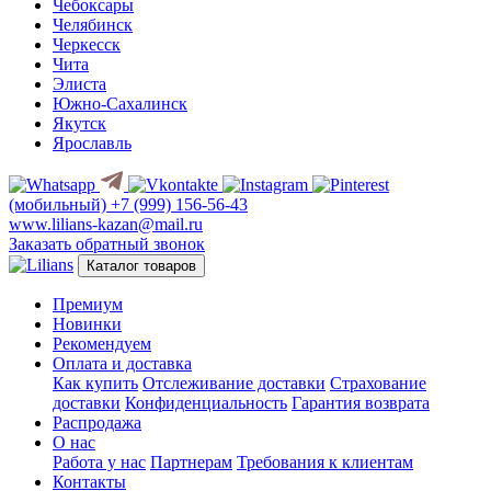
Чебоксары
Челябинск
Черкесск
Чита
Элиста
Южно-Сахалинск
Якутск
Ярославль
(мобильный)
+7 (999) 156-56-43
www.lilians-kazan@mail.ru
Заказать обратный звонок
Каталог товаров
Премиум
Новинки
Рекомендуем
Оплата и доставка
Как купить
Отслеживание доставки
Страхование
доставки
Конфиденциальность
Гарантия возврата
Распродажа
О нас
Работа у нас
Партнерам
Требования к клиентам
Контакты