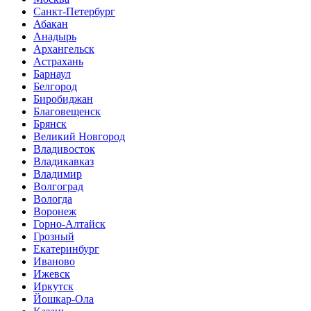
Санкт-Петербург
Абакан
Анадырь
Архангельск
Астрахань
Барнаул
Белгород
Биробиджан
Благовещенск
Брянск
Великий Новгород
Владивосток
Владикавказ
Владимир
Волгоград
Вологда
Воронеж
Горно-Алтайск
Грозный
Екатеринбург
Иваново
Ижевск
Иркутск
Йошкар-Ола