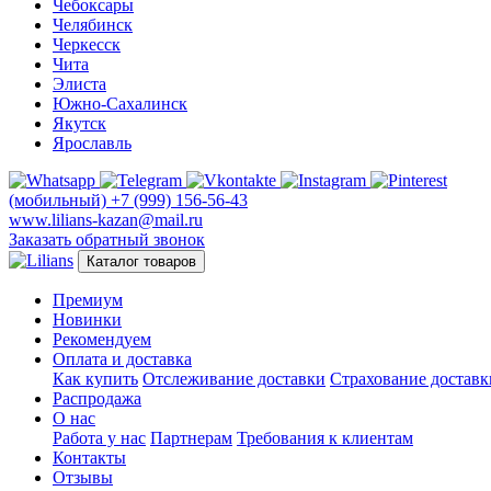
Чебоксары
Челябинск
Черкесск
Чита
Элиста
Южно-Сахалинск
Якутск
Ярославль
(мобильный)
+7 (999) 156-56-43
www.lilians-kazan@mail.ru
Заказать обратный звонок
Каталог товаров
Премиум
Новинки
Рекомендуем
Оплата и доставка
Как купить
Отслеживание доставки
Страхование доставк
Распродажа
О нас
Работа у нас
Партнерам
Требования к клиентам
Контакты
Отзывы