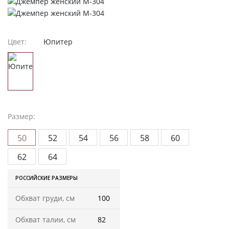
Женская одежда
Халаты
Цвет:
Юпитер
Домашняя одежда
Женские спортивные костюмы
Жакеты женские
Размер:
Комплекты женские повседневные
50
52
54
56
58
60
Куртка женская на молнии
62
64
РОССИЙСКИЕ РАЗМЕРЫ
Рекомендуем
Обхват груди, см
100
Футболки и блузки
Обхват талии, см
82