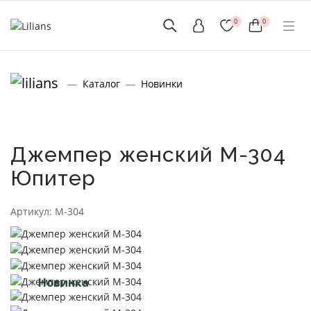
0
0
(мобильный)
Каталог
Новинки
+7 (999) 156-56-43
www.lilians-kazan@mail.ru
Джемпер женский М-304
Юпитер
Новинки
Артикул: М-304
Мужской Ассортимент
Детcкий трикотаж
Новинка