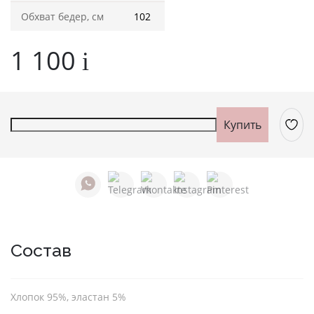
Фуфайки женские
Обхват бедер, см
102
Брюки и юбки
1 100
i
Джемпер на молнии
Распродажа
Купить
ПРЕМИУМ
НОВИНКИ
РЕКОМЕНДУЕМ
Состав
ОПЛАТА И ДОСТАВКА
РАСПРОДАЖА
Хлопок 95%, эластан 5%