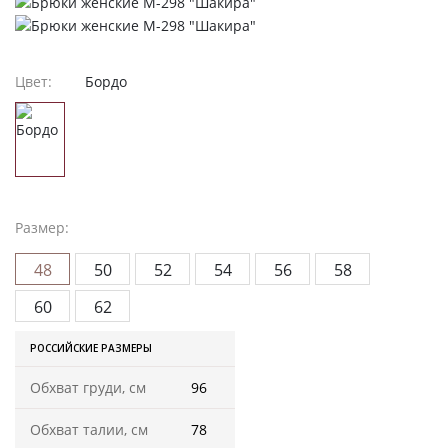
Женская одежда
Халаты
Цвет:
Бордо
Домашняя одежда
Женские спортивные костюмы
Жакеты женские
Размер:
Комплекты женские повседневные
48
50
52
54
56
58
Куртка женская на молнии
60
62
РОССИЙСКИЕ РАЗМЕРЫ
Рекомендуем
Обхват груди, см
96
Футболки и блузки
Обхват талии, см
78