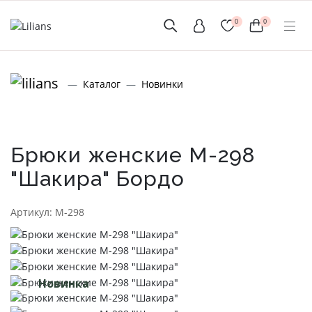
0
0
(мобильный)
Каталог
Новинки
+7 (999) 156-56-43
www.lilians-kazan@mail.ru
Брюки женские М-298
"Шакира" Бордо
Новинки
Артикул: М-298
Мужской Ассортимент
Детcкий трикотаж
Новинка